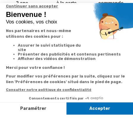
2 ans
à la carte
commande
Votre
Nos services
Contactez-nous
commande
Besoin d'aide
Par
Messenger
Suivi de
Abonnement à la
commande
newsletter
Service
Téléphone
0.50€ /
:
0892 350
Livraison
Désabonnement à
min
+ prix
322
la newsletter
appel
Paiement facilité
Contact
Du lundi au
Satisfait ou
samedi de 8h à
remboursé, retour
1ère visite
20h
et le dimanche
ou échange
Commander à
de 9h à 13h
Codes
partir du catalogue
Par email :
promotionnels
Contactez-
Questions
nous
Informations
fréquentes
environnementales
Par courrier
des produits
:
Marianne
Mélodie -
59687 LILLE