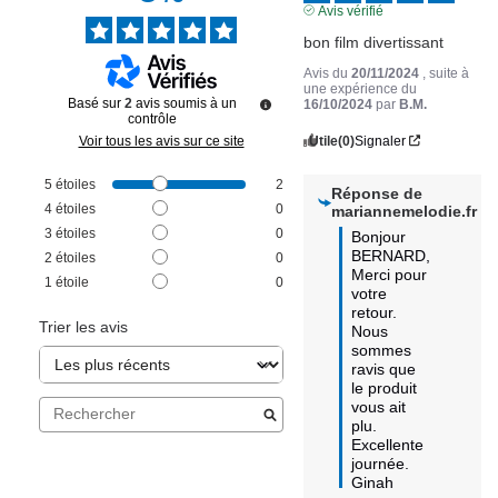
Avis vérifié
bon film divertissant
Avis du
20/11/2024
, suite à
une expérience du
Basé sur
2
avis soumis à un
16/10/2024
par
B.M.
contrôle
Utile
(0)
Signaler
Voir tous les avis sur ce site
5
étoiles
2
Réponse de
4
étoiles
0
mariannemelodie.fr
3
étoiles
0
Bonjour 
BERNARD,

2
étoiles
0
Merci pour 
1
étoile
0
votre 
retour.

Trier les avis
Nous 
sommes 
ravis que 
le produit 
vous ait 
plu.

Excellente 
journée.

Ginah