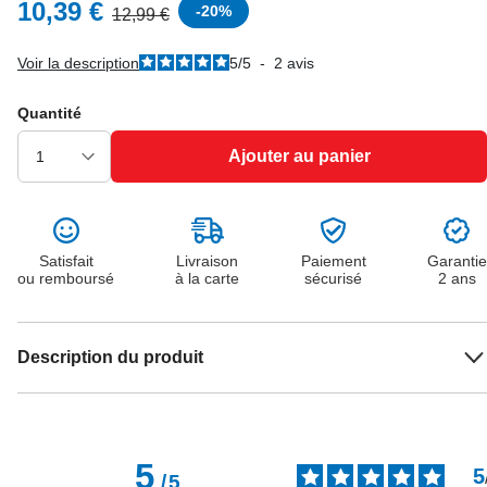
10,39 €
-
20
%
12,99 €
Voir la description
5
/
5
-
2
avis
Quantité
Ajouter au panier
Satisfait
Livraison
Paiement
Garantie
ou remboursé
à la carte
sécurisé
2 ans
Description du produit
5
5
/
5