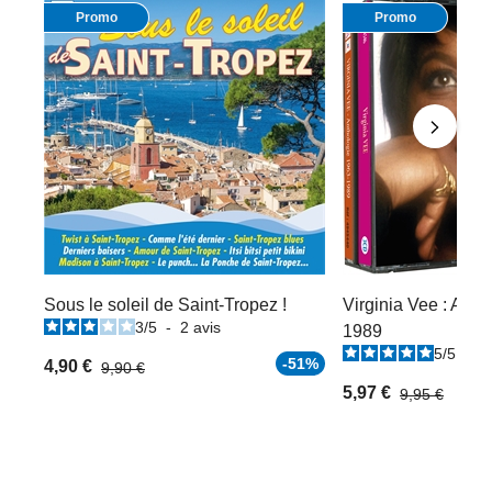
Promo
Promo
Sous le soleil de Saint-Tropez !
Virginia Vee : Anth
3
/
5
-
2
avis
1989
5
/
5
-
4
-51%
4,90 €
9,90 €
5,97 €
9,95 €