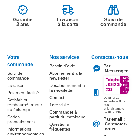
Garantie
Livraison
Suivi de
2 ans
à la carte
commande
Votre
Nos services
Contactez-nous
commande
Besoin d'aide
Par
Messenger
Suivi de
Abonnement à la
commande
newsletter
Service
Téléphone
0.50€ /
:
0892 350
Livraison
Désabonnement à
min
+ prix
322
la newsletter
appel
Paiement facilité
Contact
Du lundi au
Satisfait ou
samedi de 8h à
remboursé, retour
1ère visite
20h
et le dimanche
ou échange
Commander à
de 9h à 13h
Codes
partir du catalogue
Par email :
promotionnels
Contactez-
Questions
nous
Informations
fréquentes
environnementales