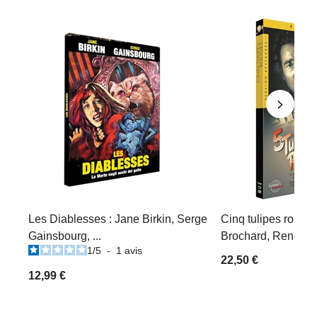
Les Diablesses : Jane Birkin, Serge
Cinq tulipes rouges
Gainsbourg, ...
Brochard, René Dary
1
/
5
-
1
avis
22,50 €
12,99 €