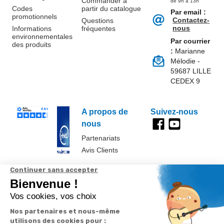
Commander à
de 9h à 13h
Codes
partir du catalogue
Par email :
promotionnels
Contactez-
Questions
nous
Informations
fréquentes
environnementales
Par courrier
des produits
:
Marianne
Mélodie -
59687 LILLE
CEDEX 9
A propos de
Suivez-nous
nous
Partenariats
Avis Clients
Données
Paramétrer
Mentions
Conditions
Access
personnelles et
les cookies
légales
générales de
cookies
vente