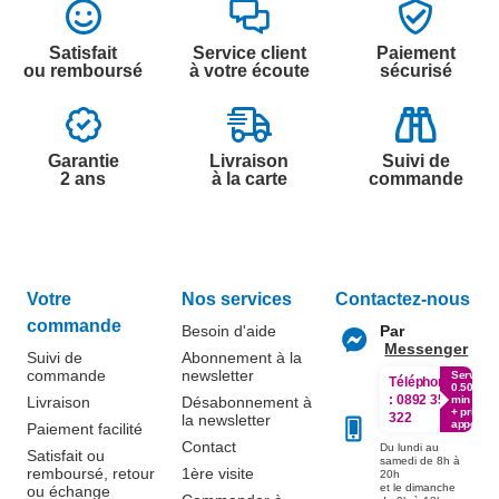
Satisfait
Service client
Paiement
ou remboursé
à votre écoute
sécurisé
Garantie
Livraison
Suivi de
2 ans
à la carte
commande
Votre
Nos services
Contactez-nous
commande
Besoin d'aide
Par
Messenger
Suivi de
Abonnement à la
commande
newsletter
Service
Téléphone
0.50€ /
:
0892 350
Livraison
Désabonnement à
min
+ prix
322
la newsletter
appel
Paiement facilité
Contact
Du lundi au
Satisfait ou
samedi de 8h à
remboursé, retour
1ère visite
20h
et le dimanche
ou échange