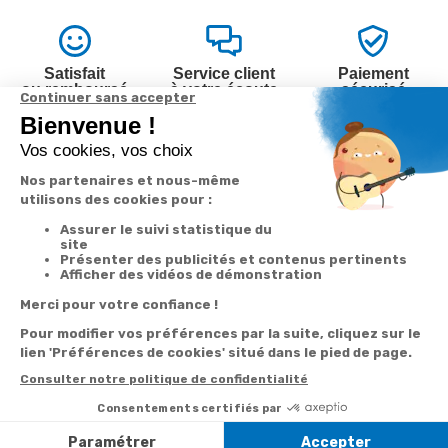
Satisfait
Service client
Paiement
ou remboursé
à votre écoute
sécurisé
Garantie
Livraison
Suivi de
2 ans
à la carte
commande
Votre
Nos services
Contactez-nous
commande
Besoin d'aide
Par
Messenger
Suivi de
Abonnement à la
commande
newsletter
Service
Téléphone
0.50€ /
:
0892 350
Livraison
Désabonnement à
min
+ prix
322
la newsletter
appel
Paiement facilité
Contact
Du lundi au
Satisfait ou
samedi de 8h à