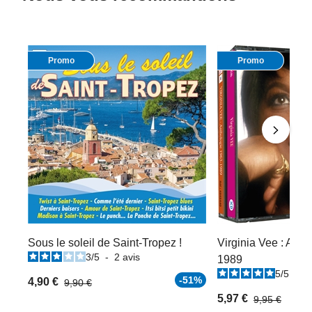
Promo
Promo
Sous le soleil de Saint-Tropez !
Virginia Vee : Anth
3
/
5
-
2
avis
1989
5
/
5
-
4
-51%
4,90 €
9,90 €
5,97 €
9,95 €