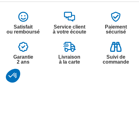
Satisfait
Service client
Paiement
ou remboursé
à votre écoute
sécurisé
Garantie
Livraison
Suivi de
2 ans
à la carte
commande
Votre
Nos services
Contactez-nous
commande
Besoin d'aide
Par
Messenger
Suivi de
Abonnement à la
commande
newsletter
Service
Téléphone
0.50€ /
:
0892 350
Livraison
Désabonnement à
min
+ prix
322
la newsletter
appel
Paiement facilité
Contact
Du lundi au