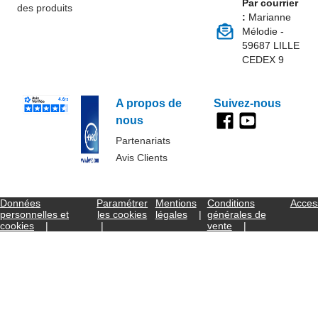
Par courrier
des produits
:
Marianne
Mélodie -
59687 LILLE
CEDEX 9
A propos de
Suivez-nous
nous
Partenariats
Avis Clients
Données
Paramétrer
Mentions
Conditions
Access
personnelles et
les cookies
légales
générales de
cookies
vente