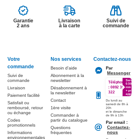
Garantie
Livraison
Suivi de
2 ans
à la carte
commande
Votre
Nos services
Contactez-nous
commande
Besoin d'aide
Par
Messenger
Suivi de
Abonnement à la
commande
newsletter
Service
Téléphone
0.50€ /
:
0892 350
Livraison
Désabonnement à
min
+ prix
322
la newsletter
appel
Paiement facilité
Contact
Du lundi au
Satisfait ou
samedi de 8h à
remboursé, retour
1ère visite
20h
et le dimanche
ou échange
Commander à
de 9h à 13h
Codes
partir du catalogue
Par email :
promotionnels
Contactez-
Questions
nous
Informations
fréquentes
environnementales