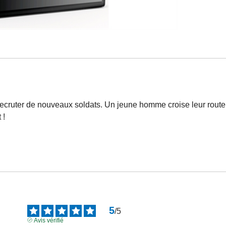
r recruter de nouveaux soldats. Un jeune homme croise leur rou
 !
5
/
5
Avis vérifié