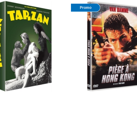
Promo
ohnny Weissmuler, Maureen
Piège à Hong Kong : Jean-Cl
… coffret 7 DVD
Damme, Rob Schneider, …
3.3
/
5
-
3
avis
11,12 €
13,90 €