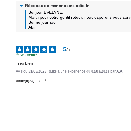
Réponse de
mariannemelodie.fr
Bonjour EVELYNE,

Merci pour votre gentil retour, nous espérons vous serv
Bonne journée.

Abir.
5
/
5
Avis vérifié
Très bien
Avis du
31/03/2023
, suite à une expérience du
02/03/2023
par
A.A.
Utile
(0)
Signaler