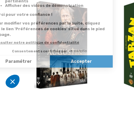
Saint Augustin : Alessandro Preziosi,
Tarzan : J
Franco Nero…
O'Sullivan
22,50 €
35,00 €