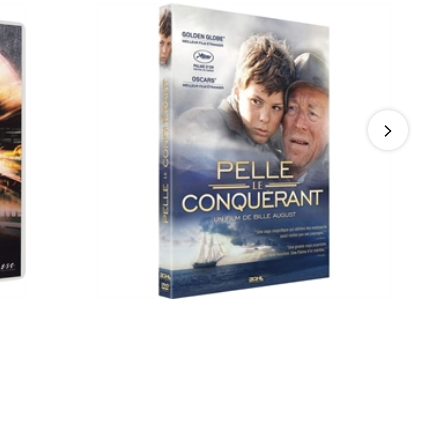
aude Van
Pelle le conquérant : Max von Sydow,
Erik Paaske, …
12,12 €
-20%