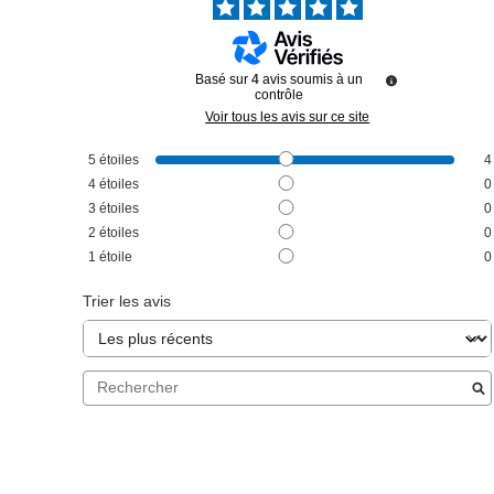
Basé sur
4
avis soumis à un
contrôle
Voir tous les avis sur ce site
5
étoiles
4
4
étoiles
0
3
étoiles
0
2
étoiles
0
1
étoile
0
Trier les avis