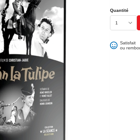
ons et best of
Quantité
Satisfait
ou rembo
 folklore