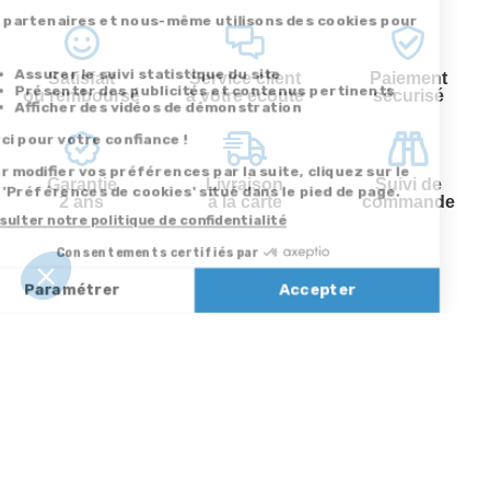
Satisfait
Service client
Paiement
ou remboursé
à votre écoute
sécurisé
Garantie
Livraison
Suivi de
2 ans
à la carte
commande
Votre
Nos services
Contactez-nous
commande
Besoin d'aide
Par
Messenger
Suivi de
Abonnement à la
commande
newsletter
Service
Téléphone
0.50€ /
:
0892 350
Livraison
Désabonnement à
min
+ prix
322
la newsletter
appel
Paiement facilité
Contact
Du lundi au
Satisfait ou
samedi de 8h à