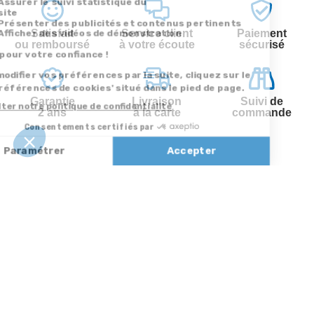
Satisfait
Service client
Paiement
ou remboursé
à votre écoute
sécurisé
Garantie
Livraison
Suivi de
2 ans
à la carte
commande
Votre
Nos services
Contactez-nous
commande
Besoin d'aide
Par
Messenger
Suivi de
Abonnement à la
commande
newsletter
Service
Téléphone
0.50€ /
:
0892 350
Livraison
Désabonnement à
min
+ prix
322
la newsletter
appel
Paiement facilité
Contact
Du lundi au
Satisfait ou
samedi de 8h à
remboursé, retour
1ère visite
20h
et le dimanche
ou échange