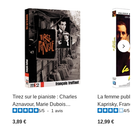
Tirez sur le pianiste : Charles
La femme publique 
Aznavour, Marie Dubois…
Kaprisky, Francis H
5
/
5
-
1
avis
4
/
5
-
1
3,89 €
12,99 €