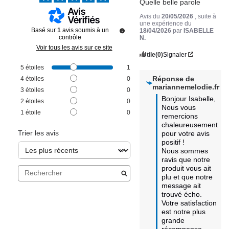
Quelle belle parole
Avis du
20/05/2026
, suite à
une expérience du
Basé sur
1
avis soumis à un
18/04/2026
par
ISABELLE
contrôle
N.
Voir tous les avis sur ce site
Utile
(0)
Signaler
5
étoiles
1
Réponse de
4
étoiles
0
mariannemelodie.fr
3
étoiles
0
Bonjour Isabelle, 

2
étoiles
0
Nous vous 
1
étoile
0
remercions 
chaleureusement 
Trier les avis
pour votre avis 
positif ! 

Nous sommes 
ravis que notre 
produit vous ait 
plu et que notre 
message ait 
trouvé écho. 

Votre satisfaction 
est notre plus 
grande 
récompense. 
