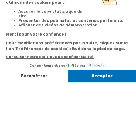
Votre
Nos services
Contactez-nous
commande
Besoin d'aide
Par
Messenger
Suivi de
Abonnement à la
commande
newsletter
Service
Téléphone
0.50€ /
:
0892 350
Livraison
Désabonnement à
min
+ prix
322
la newsletter
appel
Paiement facilité
Contact
Du lundi au
Satisfait ou
samedi de 8h à
remboursé, retour
1ère visite
20h
et le dimanche
ou échange
Commander à
de 9h à 13h
Codes
partir du catalogue
Par email :
promotionnels
Contactez-
Questions
nous
Informations
fréquentes
environnementales
Par courrier
des produits
:
Marianne
Mélodie -
59687 LILLE
CEDEX 9