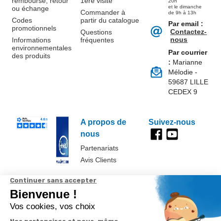
remboursé, retour
1ère visite
20h
et le dimanche
ou échange
Commander à
de 9h à 13h
Codes
partir du catalogue
Par email :
promotionnels
Contactez-
Questions
nous
Informations
fréquentes
environnementales
Par courrier
des produits
:
Marianne
Mélodie -
59687 LILLE
CEDEX 9
A propos de
Suivez-nous
nous
Partenariats
Avis Clients
Données
Paramétrer
Mentions
Conditions
Access
personnelles et
les cookies
légales
générales de
cookies
vente