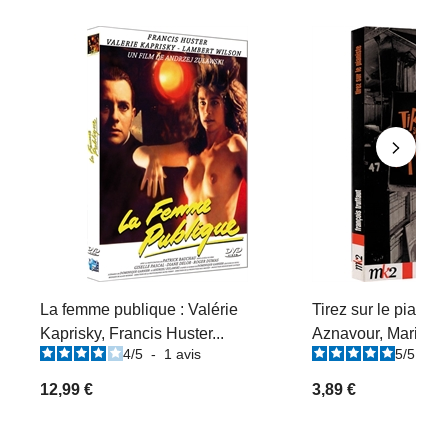
La femme publique : Valérie
Tirez sur le pianist
Kaprisky, Francis Huster...
Aznavour, Marie 
4
/
5
-
1
avis
5
/
5
-
1
12,99 €
3,89 €