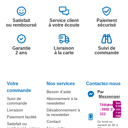
Satisfait
Service client
Paiement
ou remboursé
à votre écoute
sécurisé
Garantie
Livraison
Suivi de
2 ans
à la carte
commande
Votre
Nos services
Contactez-nous
commande
Besoin d'aide
Par
Messenger
Suivi de
Abonnement à la
commande
newsletter
Service
Téléphone
0.50€ /
:
0892 350
Livraison
Désabonnement à
min
+ prix
322
la newsletter
appel
Paiement facilité
Contact
Du lundi au
Satisfait ou
samedi de 8h à