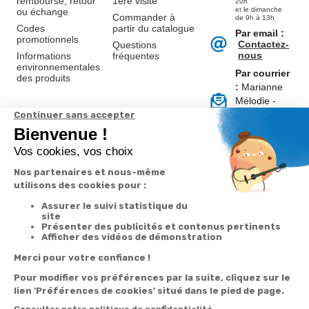
remboursé, retour
1ère visite
20h
et le dimanche
ou échange
Commander à
de 9h à 13h
Codes
partir du catalogue
Par email :
promotionnels
Contactez-
Questions
nous
Informations
fréquentes
environnementales
Par courrier
des produits
:
Marianne
Mélodie -
59687 LILLE
CEDEX 9
A propos de
Suivez-nous
nous
Partenariats
Avis Clients
Données
Paramétrer
Mentions
Conditions
Access
personnelles et
les cookies
légales
générales de
cookies
vente