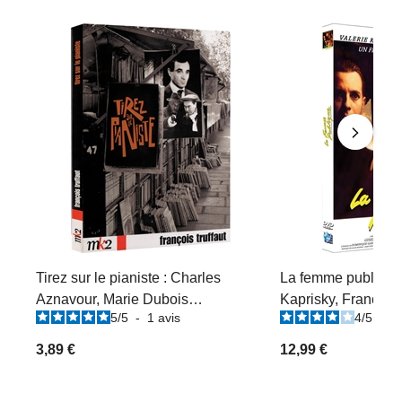
Tirez sur le pianiste : Charles
La femme publique 
Aznavour, Marie Dubois…
Kaprisky, Francis H
5
/
5
-
1
avis
4
/
5
-
1
3,89 €
12,99 €