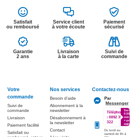
Satisfait
Service client
Paiement
ou remboursé
à votre écoute
sécurisé
Garantie
Livraison
Suivi de
2 ans
à la carte
commande
Votre
Nos services
Contactez-nous
commande
Besoin d'aide
Par
Messenger
Suivi de
Abonnement à la
commande
newsletter
Service
Téléphone
0.50€ /
:
0892 350
Livraison
Désabonnement à
min
+ prix
322
la newsletter
appel
Paiement facilité
Contact
Du lundi au
Satisfait ou
samedi de 8h à