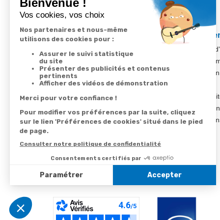
Votre commande
Nos ser
Suivi de commande
Besoin d
Livraison
Abonneme
Paiement facilité
Désabonn
Satisfait ou remboursé, retour ou échange
Contact
Codes promotionnels
1ère visi
Informations environnementales des
Commande
produits
Question
Suivez-nous