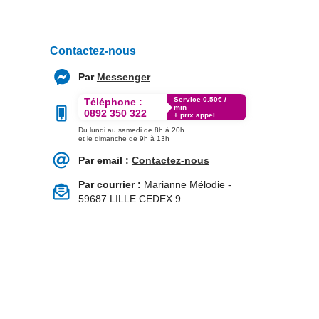
Contactez-nous
Par
Messenger
Service 0.50€ /
Téléphone :
min
0892 350 322
+ prix appel
Du lundi au samedi de 8h à 20h
et le dimanche de 9h à 13h
Par email :
Contactez-nous
Par courrier :
Marianne Mélodie -
59687 LILLE CEDEX 9