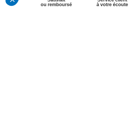
ou remboursé
à votre écoute
Votre commande
Nos ser
Suivi de commande
Besoin d
Livraison
Abonneme
Paiement facilité
Désabonn
Satisfait ou remboursé, retour ou échange
Contact
Codes promotionnels
1ère visi
Informations environnementales des
Commande
produits
Question
Suivez-nous