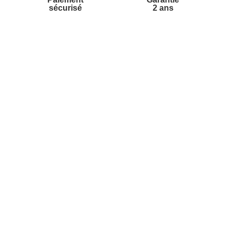
sécurisé
2 ans
vices
A propos de nous
'aide
Partenariats
nt à la newsletter
Avis Clients
ement à la newsletter
te
r à partir du catalogue
s fréquentes