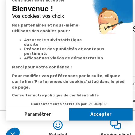
In
En renseignant votre adresse email vous ac
Satisfait
Service client