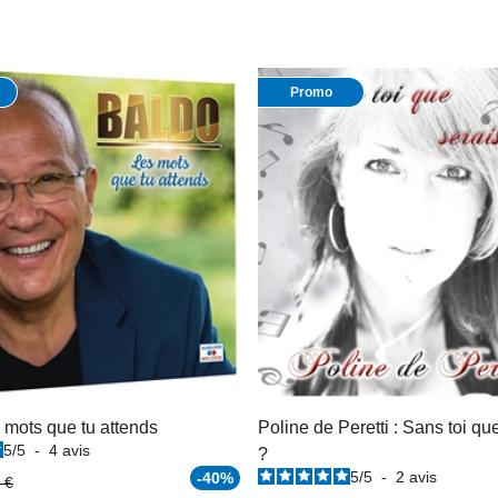
Promo
 mots que tu attends
Poline de Peretti : Sans toi qu
5
/
5
-
4
avis
?
5
/
5
-
2
avis
-40%
 €