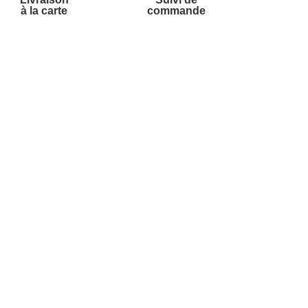
à la carte
commande
Contactez-nous
Par
Messenger
Service 0.50€ /
Téléphone :
min
0892 350 322
+ prix appel
Du lundi au samedi de 8h à 20h
et le dimanche de 9h à 13h
Par email :
Contactez-nous
Par courrier :
Marianne Mélodie -
59687 LILLE CEDEX 9