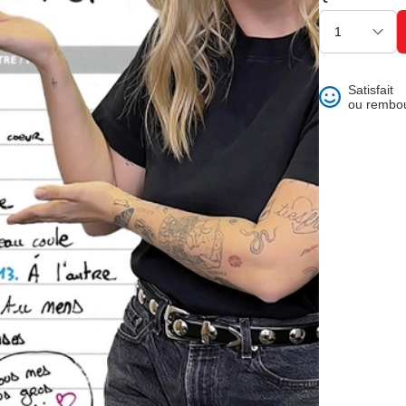
ons et best of
Satisfait
ou rembo
 folklore