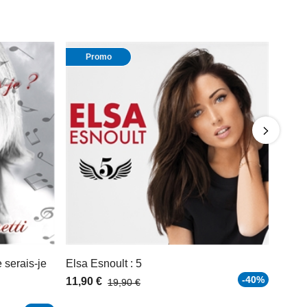
Promo
e serais-je
Elsa Esnoult : 5
-40%
11,90 €
19,90 €