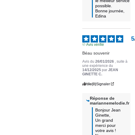
le meilleur service 
possible.

Bonne journée,

Edina
5
Avis vérifié
Béau souvenir
Avis du
26/01/2026
, suite à
une expérience du
14/12/2025
par
JEAN
GINETTE C.
Utile
(0)
Signaler
Réponse de
mariannemelodie.fr
Bonjour Jean 
Ginette,

Un grand 
merci pour 
votre avis ! 
