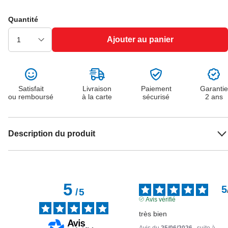
Quantité
Ajouter au panier
Satisfait
Livraison
Paiement
Garantie
ou remboursé
à la carte
sécurisé
2 ans
Description du produit
5
5
/
5
Avis vérifié
très bien
Avis du
25/06/2026
, suite à