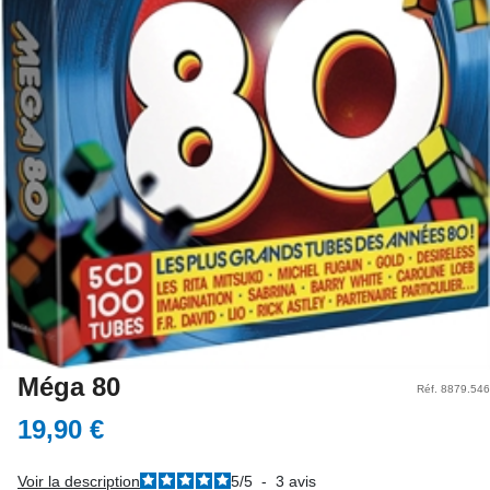
Méga 80
Réf. 8879.546
19,90 €
Voir la description
5
/
5
-
3
avis