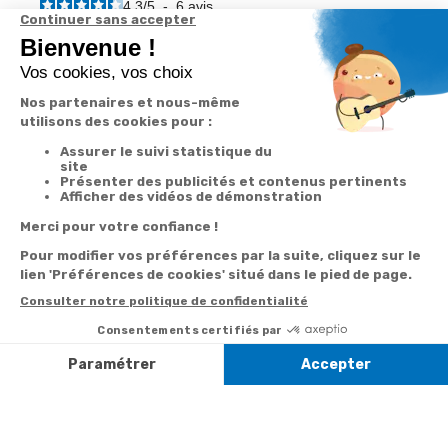
4.3
/
5
-
6
avis
11,90 €
-40%
4,74 €
7,90 €
Derniers articles consultés
Méga 80