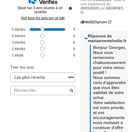
une expérience du
Basé sur
3
avis soumis à un
20/05/2026
par
GEORGES
contrôle
G.
Voir tous les avis sur ce site
Utile
(0)
Signaler
5
étoiles
3
Réponse de
4
étoiles
0
mariannemelodie.fr
3
étoiles
0
Bonjour Georges,

2
étoiles
0
Nous vous 
1
étoile
0
remercions 
chaleureusement 
Trier les avis
pour votre retour 
positif ! 

Nous sommes 
ravis d'apprendre 
que vous êtes 
satisfait de votre 
achat. 

Votre satisfaction 
est notre priorité, 
et vos 
encouragements 
nous motivent à 
continuer d'offrir 