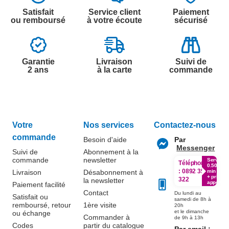
Satisfait
Service client
Paiement
ou remboursé
à votre écoute
sécurisé
Garantie
Livraison
Suivi de
2 ans
à la carte
commande
Votre
Nos services
Contactez-nous
commande
Besoin d'aide
Par
Messenger
Suivi de
Abonnement à la
commande
newsletter
Service
Téléphone
0.50€ /
:
0892 350
Livraison
Désabonnement à
min
+ prix
322
la newsletter
appel
Paiement facilité
Contact
Du lundi au
Satisfait ou
samedi de 8h à
remboursé, retour
1ère visite
20h
et le dimanche
ou échange
Commander à
de 9h à 13h
Codes
partir du catalogue