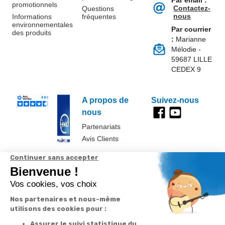
Par email :
promotionnels
Contactez-
Questions
nous
Informations
fréquentes
environnementales
Par courrier
des produits
:
Marianne
Mélodie -
59687 LILLE
CEDEX 9
A propos de
Suivez-nous
nous
Partenariats
Avis Clients
Données
Paramétrer
Mentions
Conditions
Access
personnelles et
les cookies
légales
générales de
cookies
vente