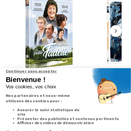
La petite fadette : Annie Girardot,
Premier de cordée 
Mélanie Bernier, Richard Bohringer,
Montalembert, Fré
...
15,50 €
9,90 €