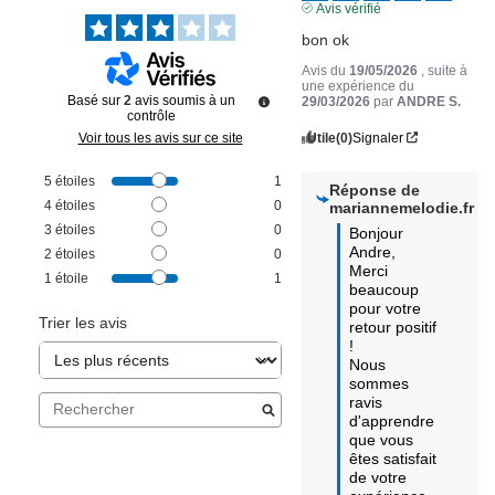
Avis vérifié
bon ok
Avis du
19/05/2026
, suite à
une expérience du
Basé sur
2
avis soumis à un
29/03/2026
par
ANDRE S.
contrôle
Utile
(0)
Signaler
Voir tous les avis sur ce site
5
étoiles
1
Réponse de
4
étoiles
0
mariannemelodie.fr
3
étoiles
0
Bonjour 
Andre,

2
étoiles
0
Merci 
1
étoile
1
beaucoup 
pour votre 
Trier les avis
retour positif 
! 

Nous 
sommes 
ravis 
d'apprendre 
que vous 
êtes satisfait 
de votre 