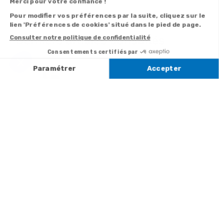
Derniers articles consultés
La petite
fadette : Annie
Girardot,
Mélanie
Bernier,
Richard
Bohringer, ...