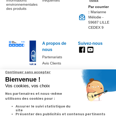
nous
Informations
fréquentes
environnementales
Par courrier
des produits
:
Marianne
Mélodie -
59687 LILLE
CEDEX 9
A propos de
Suivez-nous
nous
Partenariats
Avis Clients
Données
Paramétrer
Mentions
Conditions
Access
personnelles et
les cookies
légales
générales de
cookies
vente