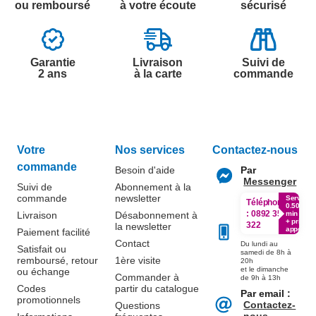
ou remboursé
à votre écoute
sécurisé
Garantie
Livraison
Suivi de
2 ans
à la carte
commande
Votre
Nos services
Contactez-nous
commande
Besoin d'aide
Par
Messenger
Suivi de
Abonnement à la
commande
newsletter
Service
Téléphone
0.50€ /
:
0892 350
Livraison
Désabonnement à
min
+ prix
322
la newsletter
appel
Paiement facilité
Contact
Du lundi au
Satisfait ou
samedi de 8h à
remboursé, retour
1ère visite
20h
et le dimanche
ou échange
Commander à
de 9h à 13h
Codes
partir du catalogue
Par email :
promotionnels
Contactez-
Questions