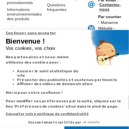
Par email :
promotionnels
Contactez-
Questions
nous
Informations
fréquentes
environnementales
Par courrier
des produits
:
Marianne
Mélodie -
59687 LILLE
CEDEX 9
A propos de
Suivez-nous
nous
Partenariats
Avis Clients
Données
Paramétrer
Mentions
Conditions
Access
personnelles et
les cookies
légales
générales de
cookies
vente