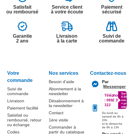
Satisfait
Service client
Paiement
ou remboursé
à votre écoute
sécurisé
Garantie
Livraison
Suivi de
2 ans
à la carte
commande
Votre
Nos services
Contactez-nous
commande
Besoin d'aide
Par
Messenger
Suivi de
Abonnement à la
commande
newsletter
Service
Téléphone
0.50€ /
:
0892 350
Livraison
Désabonnement à
min
+ prix
322
la newsletter
appel
Paiement facilité
Contact
Du lundi au
Satisfait ou
samedi de 8h à
remboursé, retour
1ère visite
20h
et le dimanche
ou échange
Commander à
de 9h à 13h
Codes
partir du catalogue