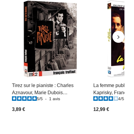
Tirez sur le pianiste : Charles
La femme publique 
Aznavour, Marie Dubois…
Kaprisky, Francis H
5
/
5
-
1
avis
4
/
5
-
1
3,89 €
12,99 €