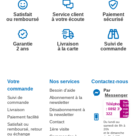
Satisfait
Service client
Paiement
ou remboursé
à votre écoute
sécurisé
Garantie
Livraison
Suivi de
2 ans
à la carte
commande
Votre
Nos services
Contactez-nous
commande
Besoin d'aide
Par
Messenger
Suivi de
Abonnement à la
commande
newsletter
Service
Téléphone
0.50€ /
:
0892 350
Livraison
Désabonnement à
min
+ prix
322
la newsletter
appel
Paiement facilité
Contact
Du lundi au
Satisfait ou
samedi de 8h à
remboursé, retour
1ère visite
20h
et le dimanche
ou échange