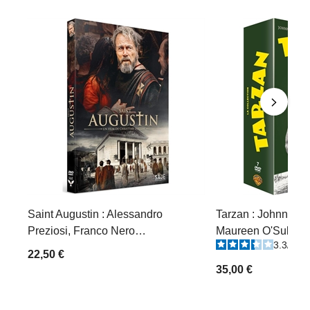
Saint Augustin : Alessandro
Tarzan : Johnny We
Preziosi, Franco Nero…
Maureen O'Sulliva
3.3
/
5
-
22,50 €
35,00 €