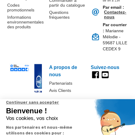
Commander à
de 9h à 13h
Codes
partir du catalogue
Par email :
promotionnels
Contactez-
Questions
nous
Informations
fréquentes
environnementales
Par courrier
des produits
:
Marianne
Mélodie -
59687 LILLE
CEDEX 9
A propos de
Suivez-nous
nous
Partenariats
Avis Clients
Données
Paramétrer
Mentions
Conditions
Access
personnelles et
les cookies
légales
générales de
cookies
vente