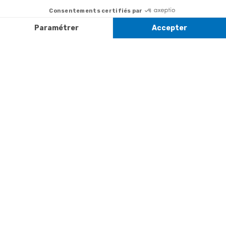
+ prix
322
la newsletter
appel
Paiement facilité
Contact
Du lundi au
Satisfait ou
samedi de 8h à
remboursé, retour
1ère visite
20h
et le dimanche
ou échange
Commander à
de 9h à 13h
Codes
partir du catalogue
Par email :
promotionnels
Contactez-
Questions
nous
Informations
fréquentes
environnementales
Par courrier
des produits
:
Marianne
Mélodie -
59687 LILLE
CEDEX 9
A propos de
Suivez-nous
nous
Partenariats
Avis Clients
Données
Paramétrer
Mentions
Conditions
Access