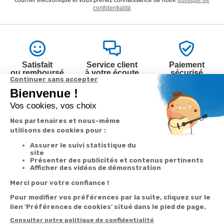
courrier électronique et vous prenez connaissance de notre
politique de
confidentialité
Satisfait
Service client
Paiement
ou remboursé
à votre écoute
sécurisé
Garantie
Livraison
Suivi de
2 ans
à la carte
commande
Votre
Nos services
Contactez-nous
commande
Besoin d'aide
Par
Messenger
Suivi de
Abonnement à la
commande
newsletter
Service
Téléphone
0.50€ /
:
0892 350
Livraison
Désabonnement à
min