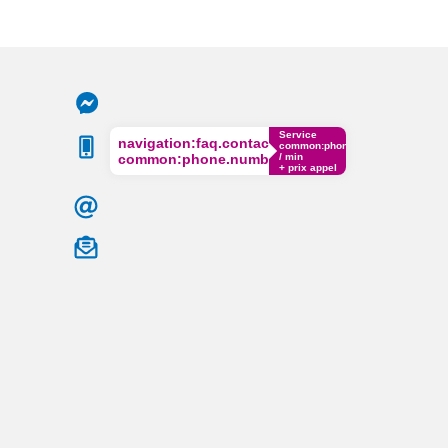
Service
navigation:faq.contact.phone
common:phone.cost€
common:phone.number
/ min
+ prix appel