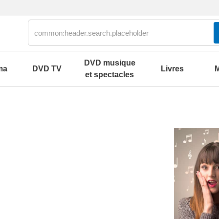
DVD musique
ma
DVD TV
Livres
M
et spectacles
olklore
2000
our
2010
s parlés
2020
ons et best of