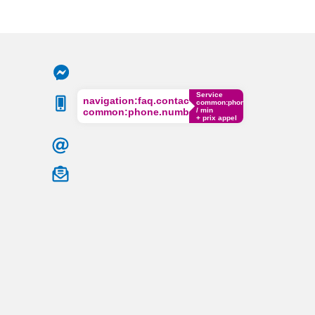
Service
navigation:faq.contact.phone
common:phone.cost€
common:phone.number
/ min
+ prix appel