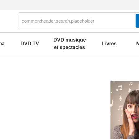
DVD musique
ma
DVD TV
Livres
M
et spectacles
olklore
2000
our
2010
s parlés
2020
ons et best of