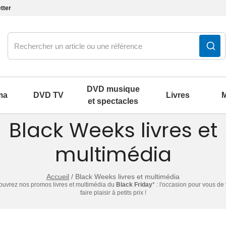
tter
DVD musique
ma
DVD TV
Livres
M
et spectacles
Black Weeks livres et
olklore
Notre produit du m
Notre produit du m
Notre produit du m
Notre produit du m
Notre produit du m
Notre produit du m
Notre produit du m
Notre produit du m
Notre produit du m
multimédia
2000
our
Accueil
/
Black Weeks livres et multimédia
uvrez nos promos livres et multimédia du
Black Friday
* : l'occasion pour vous de
2010
s parlés
faire plaisir à petits prix !
2020