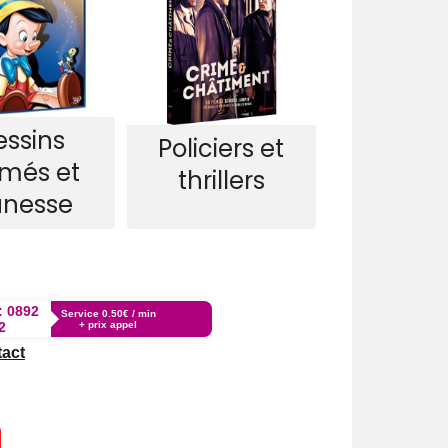
essins
Policiers et
imés et
thrillers
unesse
:
0892
Service 0.50€ / min
2
+ prix appel
tact