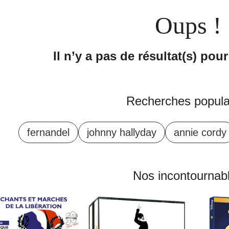
ons et best of
Oups !
Il n’y a pas de résultat(s) pou
Recherches popula
 folklore
fernandel
johnny hallyday
annie cordy
Nos incontournab