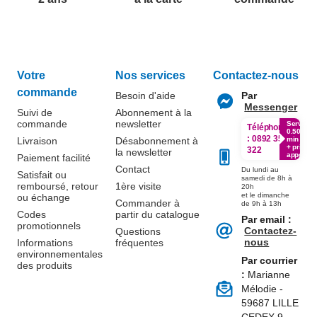
Votre
Nos services
Contactez-nous
commande
Besoin d'aide
Par
Messenger
Suivi de
Abonnement à la
commande
newsletter
Service
Téléphone
0.50€ /
:
0892 350
Livraison
Désabonnement à
min
+ prix
322
la newsletter
appel
Paiement facilité
Contact
Du lundi au
Satisfait ou
samedi de 8h à
remboursé, retour
1ère visite
20h
et le dimanche
ou échange
Commander à
de 9h à 13h
Codes
partir du catalogue
Par email :
promotionnels
Contactez-
Questions
nous
Informations
fréquentes
environnementales
Par courrier
des produits
:
Marianne
Mélodie -
59687 LILLE
CEDEX 9