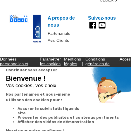
A propos de
Suivez-nous
nous
Partenariats
Avis Clients
Données
Paramétrer
Mentions
Conditions
Access
personnelles et
les cookies
légales
générales de
cookies
vente