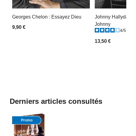
Georges Chelon : Essayez Dieu
Johnny Hallyday :
Johnny
9,90 €
4
/
5
-
1
13,50 €
Derniers articles consultés
Promo