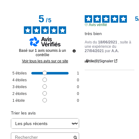
5
5
/
5
Avis vérifié
très bien
Avis du
18/06/2021
, suite à
une expérience du
Basé sur
1
avis soumis à un
27/04/2021
par
A.A.
contrôle
Utile
(0)
Signaler
Voir tous les avis sur ce site
5
étoiles
1
4
étoiles
0
3
étoiles
0
2
étoiles
0
1
étoile
0
Trier les avis