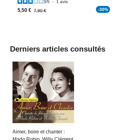
3
/
5
-
1
avis
-30%
5,50 €
7,90 €
Derniers articles consultés
Aimer, boire et chanter :
Mado Robin, Willy Clément