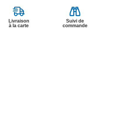
Livraison
Suivi de
à la carte
commande
Contactez-nous
Par
Messenger
Service 0.50€ /
Téléphone :
min
0892 350 322
+ prix appel
Du lundi au samedi de 8h à 20h
et le dimanche de 9h à 13h
Par email :
Contactez-nous
Par courrier :
Marianne Mélodie -
59687 LILLE CEDEX 9