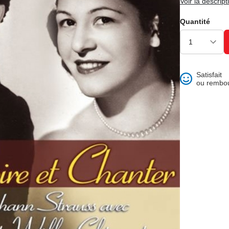
Voir la descript
ons et best of
Quantité
Satisfait
ou rembo
 folklore