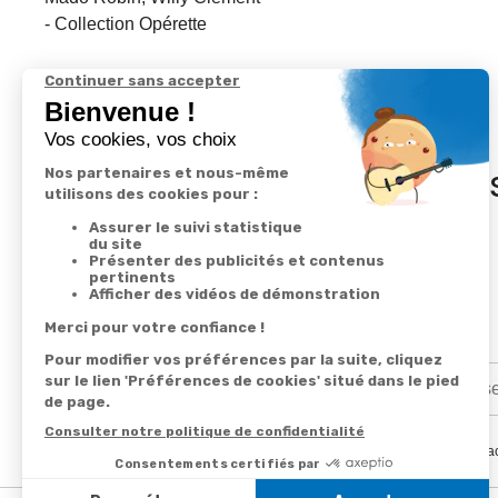
- Collection Opérette
In
En renseignant votre adresse email vous ac