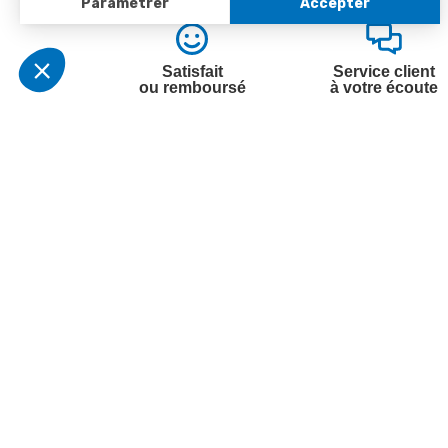
Satisfait
Service client
ou remboursé
à votre écoute
Votre commande
Nos ser
Suivi de commande
Besoin d
Livraison
Abonneme
Paiement facilité
Désabonn
Satisfait ou remboursé, retour ou échange
Contact
Codes promotionnels
1ère visi
Informations environnementales des
Commande
produits
Question
Suivez-nous