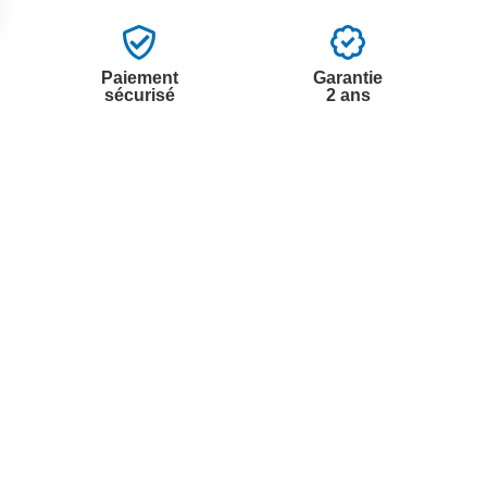
Paiement
Garantie
sécurisé
2 ans
vices
A propos de nous
'aide
Partenariats
nt à la newsletter
Avis Clients
ement à la newsletter
te
r à partir du catalogue
s fréquentes