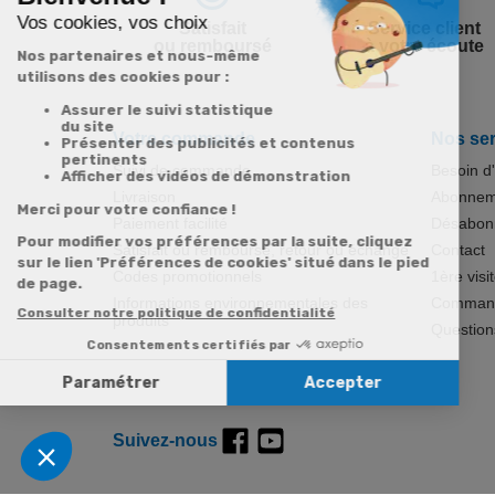
Satisfait
Service client
ou remboursé
à votre écoute
Votre commande
Nos ser
Suivi de commande
Besoin d
Livraison
Abonneme
Paiement facilité
Désabonn
Satisfait ou remboursé, retour ou échange
Contact
Codes promotionnels
1ère visi
Informations environnementales des
Commande
produits
Question
Suivez-nous