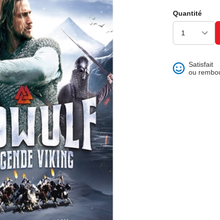
ons et best of
Quantité
Satisfait
ou rembo
 folklore