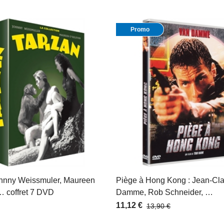
Promo
ohnny Weissmuler, Maureen
Piège à Hong Kong : Jean-Cl
… coffret 7 DVD
Damme, Rob Schneider, …
3.3
/
5
-
3
avis
11,12 €
13,90 €