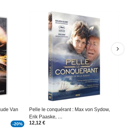
aude Van
Pelle le conquérant : Max von Sydow,
Erik Paaske, …
12,12 €
-20%