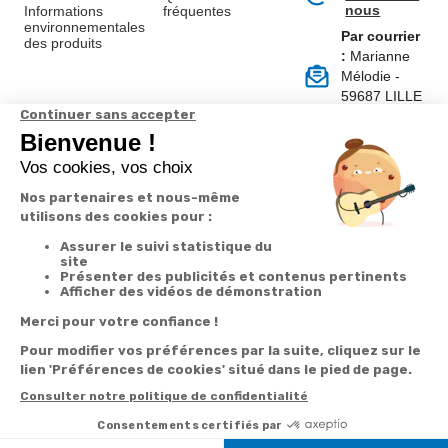
nous
Informations
fréquentes
environnementales
Par courrier
des produits
:
Marianne
Mélodie -
59687 LILLE
CEDEX 9
A propos de
Suivez-nous
nous
Partenariats
Avis Clients
Données
Paramétrer
Mentions
Conditions
Access
personnelles et
les cookies
légales
générales de
cookies
vente