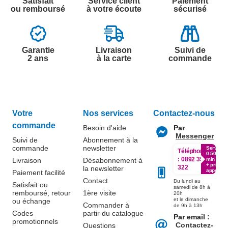
Satisfait
Service client
Paiement
ou remboursé
à votre écoute
sécurisé
Garantie
Livraison
Suivi de
2 ans
à la carte
commande
Votre
Nos services
Contactez-nous
commande
Besoin d'aide
Par
Messenger
Suivi de
Abonnement à la
commande
newsletter
Service
Téléphone
0.50€ /
:
0892 350
Livraison
Désabonnement à
min
+ prix
322
la newsletter
appel
Paiement facilité
Contact
Du lundi au
Satisfait ou
samedi de 8h à
remboursé, retour
1ère visite
20h
et le dimanche
ou échange
Commander à
de 9h à 13h
Codes
partir du catalogue
Par email :
promotionnels
Contactez-
Questions