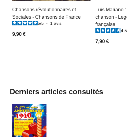
Chansons révolutionnaires et
Luis Mariano : De l'
Sociales - Chansons de France
chanson - Légende
5
/
5
-
1
avis
française
4.5
/
5
-
9,90 €
7,90 €
Derniers articles consultés