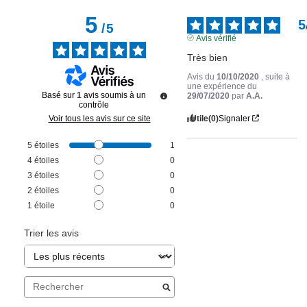
5
5
/
5
Avis vérifié
Très bien
Avis du
10/10/2020
, suite à
une expérience du
Basé sur
1
avis soumis à un
29/07/2020
par
A.A.
contrôle
Utile
(0)
Signaler
Voir tous les avis sur ce site
5
étoiles
1
4
étoiles
0
3
étoiles
0
2
étoiles
0
1
étoile
0
Trier les avis