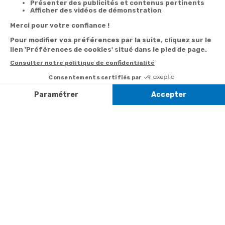
commande
Besoin d'aide
Par
Messenger
Suivi de
Abonnement à la
commande
newsletter
Service
Téléphone
0.50€ /
:
0892 350
Livraison
Désabonnement à
min
+ prix
322
la newsletter
appel
Paiement facilité
Contact
Du lundi au
Satisfait ou
samedi de 8h à
remboursé, retour
1ère visite
20h
et le dimanche
ou échange
Commander à
de 9h à 13h
Codes
partir du catalogue
Par email :
promotionnels
Contactez-
Questions
nous
Informations
fréquentes
environnementales
Par courrier
des produits
:
Marianne
Mélodie -
59687 LILLE
CEDEX 9
A propos de
Suivez-nous
nous
Partenariats