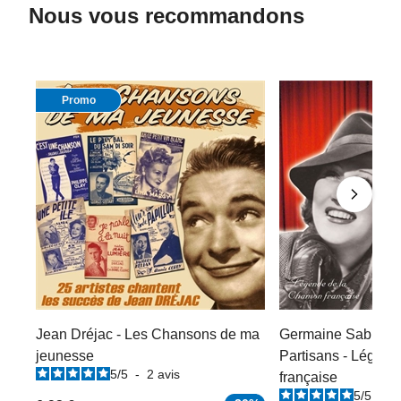
Nous vous recommandons
Promo
Jean Dréjac - Les Chansons de ma
Germaine Sablon :
jeunesse
Partisans - Légend
5
/
5
-
2
avis
française
5
/
5
-
1