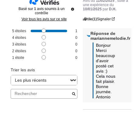
Avis du
11/02/2025
, suite à
une expérience du
Basé sur
1
avis soumis à un
10/01/2025
par
D.H.
contrôle
Utile
(1)
Signaler
Voir tous les avis sur ce site
5
étoiles
1
Réponse de
4
étoiles
0
mariannemelodie.fr
3
étoiles
0
Bonjour

Merci 
2
étoiles
0
beaucoup 
1
étoile
0
d'avoir 
posté cet 
Trier les avis
avis :) 
Cela nous 
fait plaisir.

Bonne 
journée.

Antonio