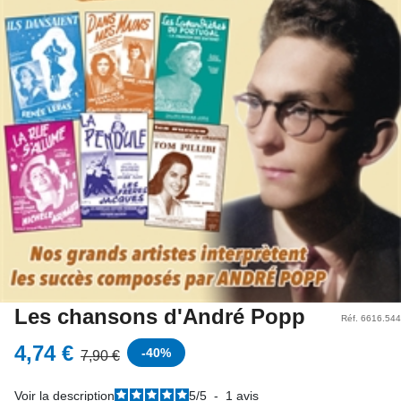
Les chansons d'André Popp
Réf. 6616.544
4,74 €
-
40
%
7,90 €
Voir la description
5
/
5
-
1
avis