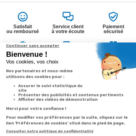
Satisfait
Service client
Paiement
ou remboursé
à votre écoute
sécurisé
Garantie
Livraison
Suivi de
2 ans
à la carte
commande
Votre
Nos services
Contactez-nous
commande
Besoin d'aide
Par
Messenger
Suivi de
Abonnement à la
commande
newsletter
Service
Téléphone
0.50€ /
:
0892 350
Livraison
Désabonnement à
min
+ prix
322
la newsletter
appel
Paiement facilité
Contact
Du lundi au