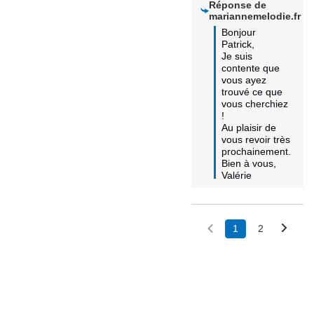
Réponse de
mariannemelodie.fr
Bonjour 
Patrick,

Je suis 
contente que 
vous ayez 
trouvé ce que 
vous cherchiez 
!

Au plaisir de 
vous revoir très 
prochainement.

Bien à vous,

Valérie
1
2