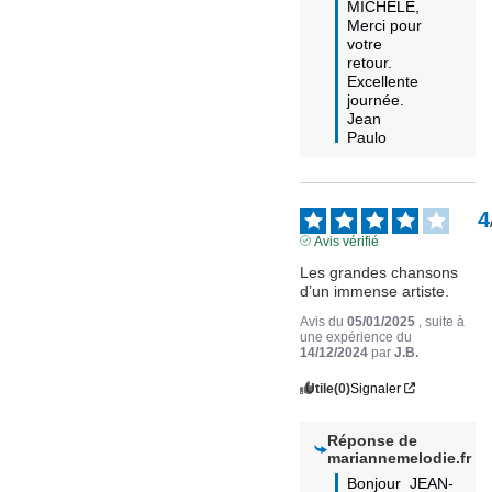
MICHELE,

Merci pour 
votre 
retour.

Excellente 
journée.

Jean 
Paulo
4
Avis vérifié
Les grandes chansons 
d’un immense artiste.
Avis du
05/01/2025
, suite à
une expérience du
14/12/2024
par
J.B.
Utile
(0)
Signaler
Réponse de
mariannemelodie.fr
Bonjour  JEAN-