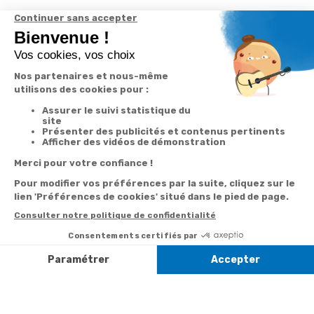
Derniers articles consultés
Charles
Dumont : 40
succès
essentiels