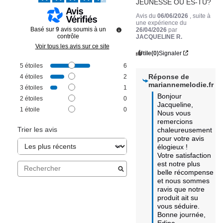
JEUNESSE OU ES-TU?
Avis du
06/06/2026
, suite à
une expérience du
Basé sur
9
avis soumis à un
26/04/2026
par
contrôle
JACQUELINE R.
Voir tous les avis sur ce site
Utile
(0)
Signaler
5
étoiles
6
Réponse de
4
étoiles
2
mariannemelodie.fr
3
étoiles
1
Bonjour 
2
étoiles
0
Jacqueline,

1
étoile
0
Nous vous 
remercions 
Trier les avis
chaleureusement 
pour votre avis 
élogieux ! 

Votre satisfaction 
est notre plus 
belle récompense 
et nous sommes 
ravis que notre 
produit ait su 
vous séduire.

Bonne journée,

Edina