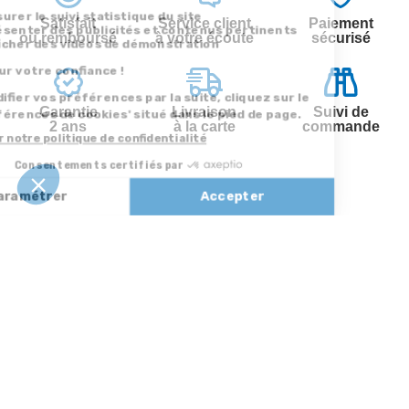
Satisfait
Service client
Paiement
ou remboursé
à votre écoute
sécurisé
Garantie
Livraison
Suivi de
2 ans
à la carte
commande
Votre
Nos services
Contactez-nous
commande
Besoin d'aide
Par
Messenger
Suivi de
Abonnement à la
commande
newsletter
Service
Téléphone
0.50€ /
:
0892 350
Livraison
Désabonnement à
min
+ prix
322
la newsletter
appel
Paiement facilité
Contact
Du lundi au
Satisfait ou
samedi de 8h à
remboursé, retour
1ère visite
20h
et le dimanche
ou échange
Commander à
de 9h à 13h
Codes
partir du catalogue