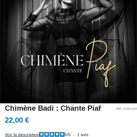
Chimène Badi : Chante Piaf
Réf. 2209.542
22,00 €
Voir la description
5
/
5
-
1
avis