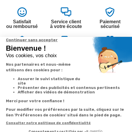
Satisfait
Service client
Paiement
ou remboursé
à votre écoute
sécurisé
Garantie
Livraison
Suivi de
2 ans
à la carte
commande
Votre
Nos services
Contactez-nous
commande
Besoin d'aide
Par
Messenger
Suivi de
Abonnement à la
commande
newsletter
Service
Téléphone
0.50€ /
:
0892 350
Livraison
Désabonnement à
min
+ prix
322
la newsletter
appel
Paiement facilité
Contact
Du lundi au
Satisfait ou
samedi de 8h à