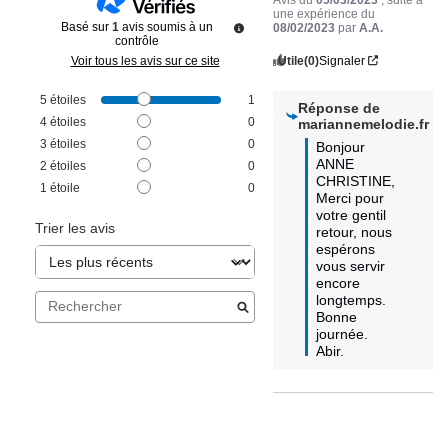
une expérience du
Basé sur
1
avis soumis à un
08/02/2023
par
A.A.
contrôle
Utile
(0)
Signaler
Voir tous les avis sur ce site
5
étoiles
1
Réponse de
4
étoiles
0
mariannemelodie.fr
3
étoiles
0
Bonjour 
ANNE 
2
étoiles
0
CHRISTINE,

1
étoile
0
Merci pour 
votre gentil 
Trier les avis
retour, nous 
espérons 
vous servir 
encore 
longtemps.

Bonne 
journée.

Abir.