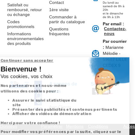
Contact
Du lundi au
Satisfait ou
samedi de 8h à
remboursé, retour
1ère visite
20h
et le dimanche
ou échange
Commander à
de 9h à 13h
Codes
partir du catalogue
Par email :
promotionnels
Contactez-
Questions
nous
Informations
fréquentes
environnementales
Par courrier
des produits
:
Marianne
Mélodie -
59687 LILLE
CEDEX 9
A propos de
Suivez-nous
nous
Partenariats
Avis Clients
Données
Paramétrer
Mentions
Conditions
Access
personnelles et
les cookies
légales
générales de