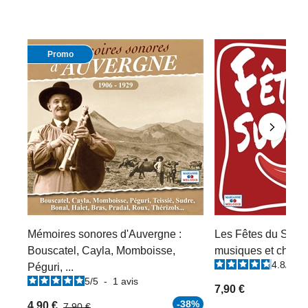
Promo
Mémoires sonores d'Auvergne :
Les Fêtes du Sud-
Bouscatel, Cayla, Momboisse,
musiques et chans
4.8
/
5
-
Péguri, ...
5
/
5
-
1
avis
7,90 €
-38%
4,90 €
7,90 €