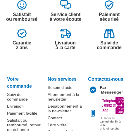
Satisfait
Service client
Paiement
ou remboursé
à votre écoute
sécurisé
Garantie
Livraison
Suivi de
2 ans
à la carte
commande
Votre
Nos services
Contactez-nous
commande
Besoin d'aide
Par
Messenger
Suivi de
Abonnement à la
commande
newsletter
Service
Téléphone
0.50€ /
:
0892 350
Livraison
Désabonnement à
min
+ prix
322
la newsletter
appel
Paiement facilité
Contact
Du lundi au
Satisfait ou
samedi de 8h à
remboursé, retour
1ère visite
20h
et le dimanche
ou échange