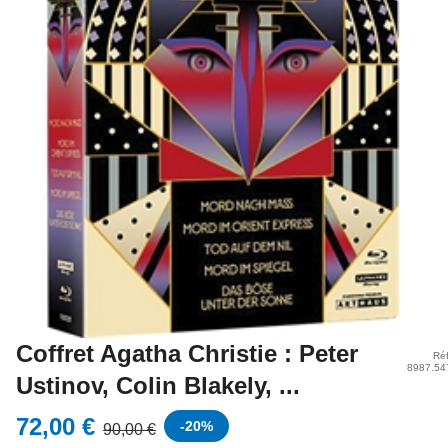
Coffret Agatha Christie : Peter
Réf
8987.54
Ustinov, Colin Blakely, ...
72,00 €
-
20
%
90,00 €