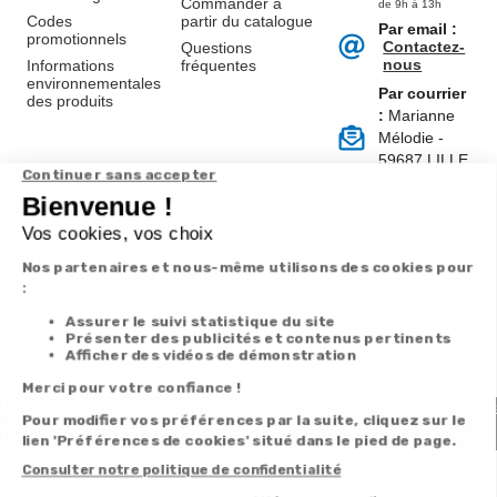
Commander à
de 9h à 13h
Codes
partir du catalogue
Par email :
promotionnels
Contactez-
Questions
nous
Informations
fréquentes
environnementales
Par courrier
des produits
:
Marianne
Mélodie -
59687 LILLE
CEDEX 9
A propos de
Suivez-nous
nous
Partenariats
Avis Clients
Données
Paramétrer
Mentions
Conditions
Access
personnelles et
les cookies
légales
générales de
cookies
vente