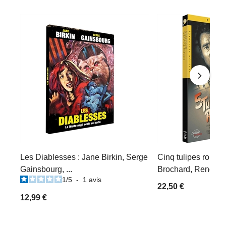
Les Diablesses : Jane Birkin, Serge
Cinq tulipes rouges
Gainsbourg, ...
Brochard, René Dary
1
/
5
-
1
avis
22,50 €
12,99 €