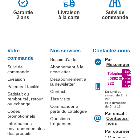
Garantie
Livraison
Suivi de
2 ans
à la carte
commande
Votre
Nos services
Contactez-nous
commande
Besoin d'aide
Par
Messenger
Suivi de
Abonnement à la
commande
newsletter
Service
Téléphone
0.50€ /
:
0892 350
Livraison
Désabonnement à
min
+ prix
322
la newsletter
appel
Paiement facilité
Contact
Du lundi au
Satisfait ou
samedi de 8h à
remboursé, retour
1ère visite
20h
et le dimanche
ou échange
Commander à
de 9h à 13h
Codes
partir du catalogue
Par email :
promotionnels
Contactez-
Questions
nous
Informations
fréquentes
environnementales
Par courrier
des produits
:
Marianne