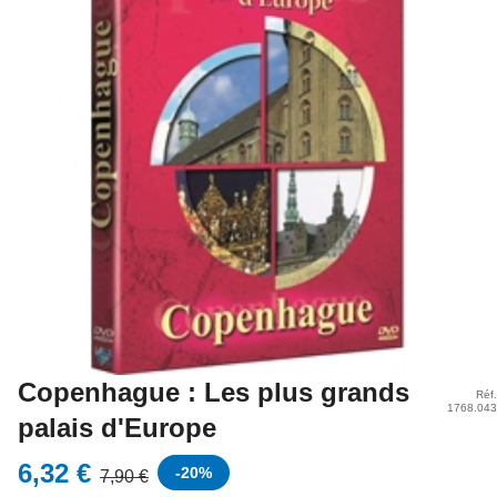
Copenhague : Les plus grands
Réf.
1768.043
palais d'Europe
6,32 €
-
20
%
7,90 €