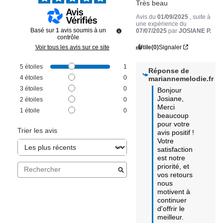
Très beau
Avis du
01/09/2025
, suite à
une expérience du
Basé sur
1
avis soumis à un
07/07/2025
par
JOSIANE P.
contrôle
Utile
(0)
Signaler
Voir tous les avis sur ce site
5
étoiles
1
Réponse de
4
étoiles
0
mariannemelodie.fr
3
étoiles
0
Bonjour 
Josiane, 

2
étoiles
0
Merci 
1
étoile
0
beaucoup 
pour votre 
Trier les avis
avis positif ! 

Votre 
satisfaction 
est notre 
priorité, et 
vos retours 
nous 
motivent à 
continuer 
d'offrir le 
meilleur. 
