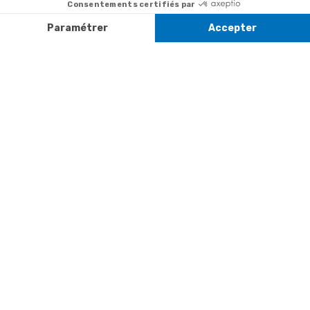
Recevez nos nouveautés et avantages exclusifs par email
Je
m’inscris
En renseignant votre adresse email vous acceptez de recevoir nos newsletters par
courrier électronique et vous prenez connaissance de notre
politique de
confidentialité
Satisfait
Service client
Paiement
ou remboursé
à votre écoute
sécurisé
Garantie
Livraison
Suivi de
2 ans
à la carte
commande