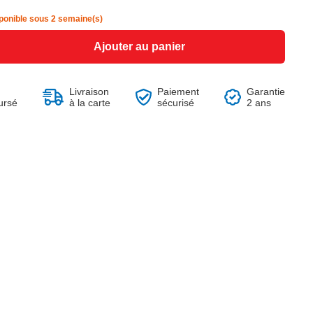
8,94 €
12,99 €
-40%
14,90 €
ponible sous 2 semaine(s)
Ajouter au panier
Livraison
Paiement
Garantie
Voir le produit
Voir le produit
Voir le produit
Voir le produit
Voir le produit
Voir le produit
Voir le produit
ursé
à la carte
sécurisé
2 ans