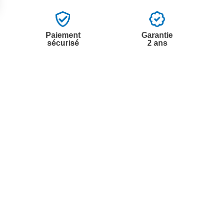
Paiement
Garantie
sécurisé
2 ans
vices
A propos de nous
'aide
Partenariats
nt à la newsletter
Avis Clients
ement à la newsletter
te
r à partir du catalogue
s fréquentes