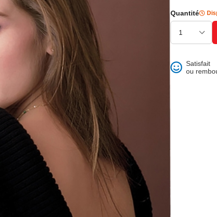
ons et best of
Quantité
Dis
Satisfait
ou rembo
 folklore