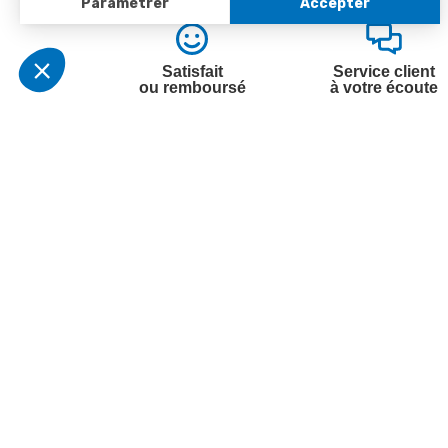
Satisfait
Service client
ou remboursé
à votre écoute
Votre commande
Nos ser
Suivi de commande
Besoin d
Livraison
Abonneme
Paiement facilité
Désabonn
Satisfait ou remboursé, retour ou échange
Contact
Codes promotionnels
1ère visi
Informations environnementales des
Commande
produits
Question
Suivez-nous