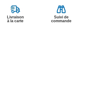
Livraison
Suivi de
à la carte
commande
Contactez-nous
Par
Messenger
Service 0.50€ /
Téléphone :
min
0892 350 322
+ prix appel
Du lundi au samedi de 8h à 20h
et le dimanche de 9h à 13h
Par email :
Contactez-nous
Par courrier :
Marianne Mélodie -
59687 LILLE CEDEX 9