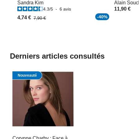
Sandra Kim
Alain Souc
11,90 €
4.3
/
5
-
6
avis
-40%
4,74 €
7,90 €
Derniers articles consultés
Nouveauté
Corynne Charby : Face à