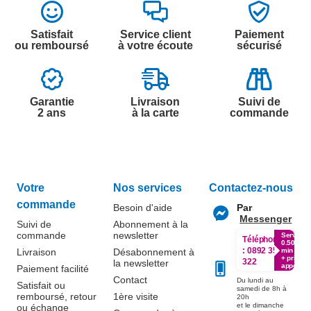
Satisfait
Service client
Paiement
ou remboursé
à votre écoute
sécurisé
Garantie
Livraison
Suivi de
2 ans
à la carte
commande
Votre
Nos services
Contactez-nous
commande
Besoin d'aide
Par
Messenger
Suivi de
Abonnement à la
commande
newsletter
Service
Téléphone
0.50€ /
:
0892 350
Livraison
Désabonnement à
min
+ prix
322
la newsletter
appel
Paiement facilité
Contact
Du lundi au
Satisfait ou
samedi de 8h à
remboursé, retour
1ère visite
20h
et le dimanche
ou échange