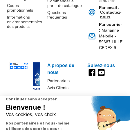
Commander à
de 9h à 13h
Codes
partir du catalogue
Par email :
promotionnels
Contactez-
Questions
nous
Informations
fréquentes
environnementales
Par courrier
des produits
:
Marianne
Mélodie -
59687 LILLE
CEDEX 9
A propos de
Suivez-nous
nous
Partenariats
Avis Clients
Données
Paramétrer
Mentions
Conditions
Access
personnelles et
les cookies
légales
générales de
cookies
vente