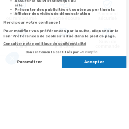
Satisfait
Service client
Paiement
ou remboursé
à votre écoute
sécurisé
Garantie
Livraison
Suivi de
2 ans
à la carte
commande
Votre
Nos services
Contactez-nous
commande
Besoin d'aide
Par
Messenger
Suivi de
Abonnement à la
commande
newsletter
Service
Téléphone
0.50€ /
:
0892 350
Livraison
Désabonnement à
min
+ prix
322
la newsletter
appel
Paiement facilité
Contact
Du lundi au
Satisfait ou
samedi de 8h à
remboursé, retour
1ère visite
20h
et le dimanche
ou échange