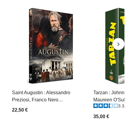
Saint Augustin : Alessandro
Tarzan : Johnny We
Preziosi, Franco Nero…
Maureen O'Sulliva
3.3
/
5
-
22,50 €
35,00 €