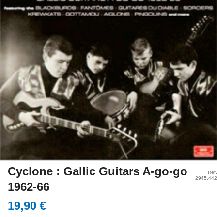
Cyclone : Gallic Guitars A-go-go
Réf.
2945.442
1962-66
19,90 €