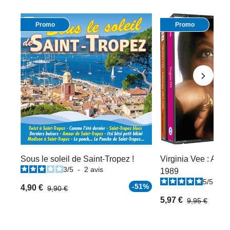
Promo
Promo
Sous le soleil de Saint-Tropez !
Virginia Vee : Anth
3
/
5
-
2
avis
1989
5
/
5
-
4
-51%
4,90 €
9,90 €
5,97 €
9,95 €