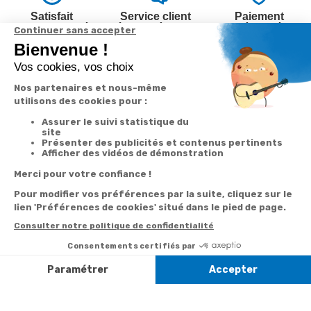
Satisfait
Service client
Paiement
ou remboursé
à votre écoute
sécurisé
Garantie
Livraison
Suivi de
2 ans
à la carte
commande
Votre
Nos services
Contactez-nous
commande
Besoin d'aide
Par
Messenger
Suivi de
Abonnement à la
commande
newsletter
Service
Téléphone
0.50€ /
:
0892 350
Livraison
Désabonnement à
min
+ prix
322
la newsletter
appel
Paiement facilité
Contact
Du lundi au
Satisfait ou
samedi de 8h à
remboursé, retour
1ère visite
20h
et le dimanche
ou échange
Commander à
de 9h à 13h
Codes
partir du catalogue