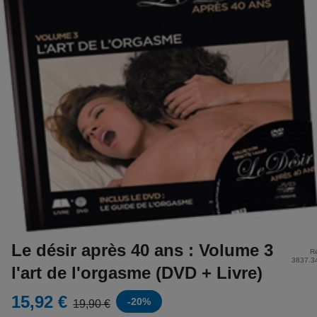
Le désir après 40 ans : Volume 3
Ré
3837.3
l'art de l'orgasme (DVD + Livre)
15,92 €
-
20
%
19,90 €