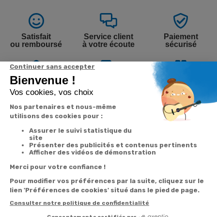
Satisfait
Service client
Paiement
ou remboursé
à votre écoute
sécurisé
Garantie
Livraison
Suivi de
2 ans
à la carte
commande
Votre
Nos services
Contactez-nous
commande
Besoin d'aide
Par
Messenger
Suivi de
Abonnement à la
commande
newsletter
Service
Téléphone
0.50€ /
:
0892 350
Livraison
Désabonnement à
min
+ prix
322
la newsletter
appel
Paiement facilité
Contact
Du lundi au
Satisfait ou
samedi de 8h à