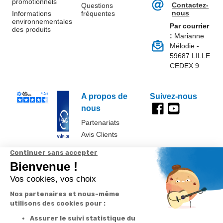
promotionnels
Contactez-
Questions
nous
Informations
fréquentes
environnementales
Par courrier
des produits
:
Marianne
Mélodie -
59687 LILLE
CEDEX 9
A propos de
Suivez-nous
nous
Partenariats
Avis Clients
Données
Paramétrer
Mentions
Conditions
Access
personnelles et
les cookies
légales
générales de
cookies
vente