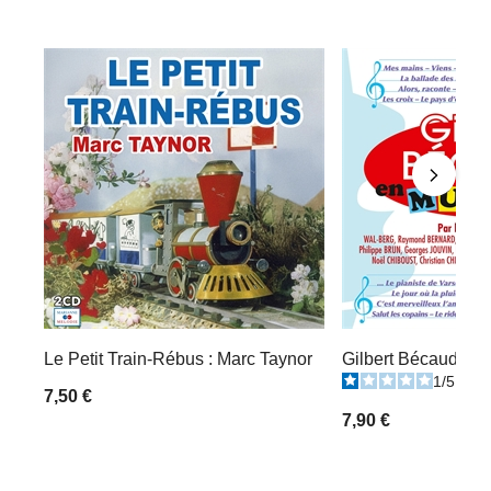
Le Petit Train-Rébus : Marc Taynor
Gilbert Bécaud : E
1
/
5
-
1
7,50 €
7,90 €