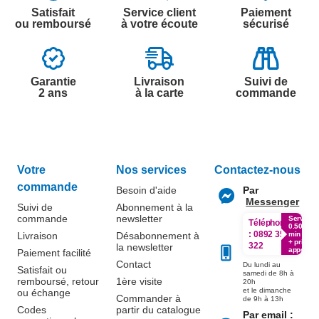
Satisfait
Service client
Paiement
ou remboursé
à votre écoute
sécurisé
Garantie
Livraison
Suivi de
2 ans
à la carte
commande
Votre
Nos services
Contactez-nous
commande
Besoin d'aide
Par
Messenger
Suivi de
Abonnement à la
commande
newsletter
Service
Téléphone
0.50€ /
:
0892 350
Livraison
Désabonnement à
min
+ prix
322
la newsletter
appel
Paiement facilité
Contact
Du lundi au
Satisfait ou
samedi de 8h à
remboursé, retour
1ère visite
20h
et le dimanche
ou échange
Commander à
de 9h à 13h
Codes
partir du catalogue
Par email :