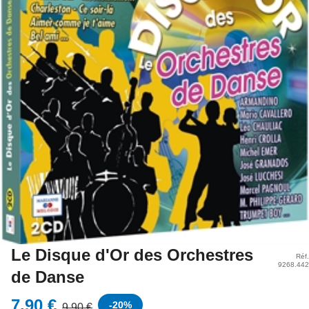
Le Disque d'Or des Orchestres
Réf.
9268.442
de Danse
7,90 €
-
20
%
9,90 €