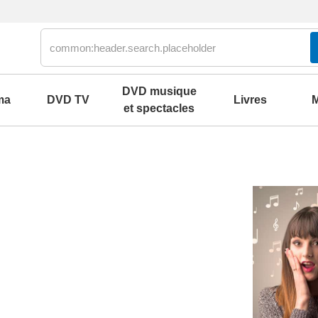
DVD musique
ma
DVD TV
Livres
M
et spectacles
olklore
2000
our
2010
s parlés
2020
ons et best of