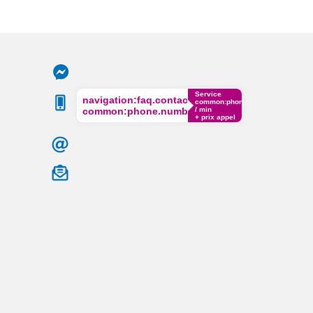
Service
navigation:faq.contact.phone
common:phone.cost€
common:phone.number
/ min
+ prix appel