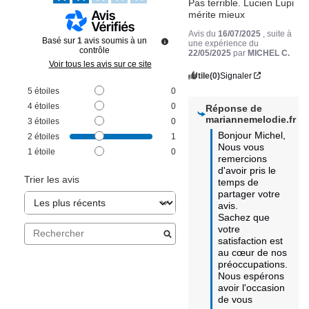
Pas terrible. Lucien Lupi 
mérite mieux
Avis du
16/07/2025
, suite à
Basé sur
1
avis soumis à un
une expérience du
contrôle
22/05/2025
par
MICHEL C.
Voir tous les avis sur ce site
Utile
(0)
Signaler
5
étoiles
0
4
étoiles
0
Réponse de
mariannemelodie.fr
3
étoiles
0
Bonjour Michel,

2
étoiles
1
Nous vous 
1
étoile
0
remercions 
d'avoir pris le 
Trier les avis
temps de 
partager votre 
avis. 

Sachez que 
votre 
satisfaction est 
au cœur de nos 
préoccupations. 
Nous espérons 
avoir l'occasion 
de vous 