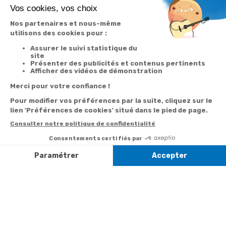
Votre
Nos services
Contactez-nous
commande
Besoin d'aide
Par
Messenger
Suivi de
Abonnement à la
commande
newsletter
Service
Téléphone
0.50€ /
:
0892 350
Livraison
Désabonnement à
min
+ prix
322
la newsletter
appel
Paiement facilité
Contact
Du lundi au
Satisfait ou
samedi de 8h à
remboursé, retour
1ère visite
20h
et le dimanche
ou échange
Commander à
de 9h à 13h
Codes
partir du catalogue
Par email :
promotionnels
Contactez-
Questions
nous
Informations
fréquentes
environnementales
Par courrier
des produits
:
Marianne
Mélodie -
59687 LILLE
CEDEX 9