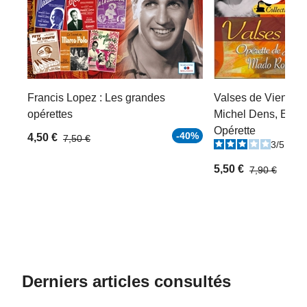
Francis Lopez : Les grandes
Valses de Vienne 
opérettes
Michel Dens, Erna 
Opérette
-40%
4,50 €
7,50 €
3
/
5
-
1
5,50 €
7,90 €
Derniers articles consultés