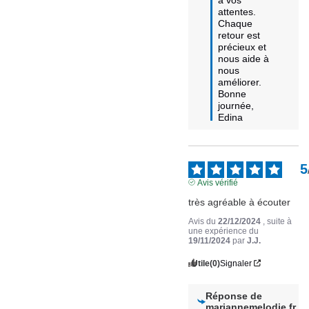
attentes.

Chaque 
retour est 
précieux et 
nous aide à 
nous 
améliorer.

Bonne 
journée,

Edina
5
Avis vérifié
très agréable à écouter
Avis du
22/12/2024
, suite à
une expérience du
19/11/2024
par
J.J.
Utile
(0)
Signaler
Réponse de
mariannemelodie.fr