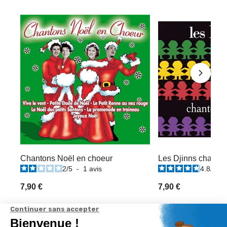
Chantons Noël en choeur
Les Djinns chanten
2
/
5
-
1
avis
4.8
/
5
-
7,90 €
7,90 €