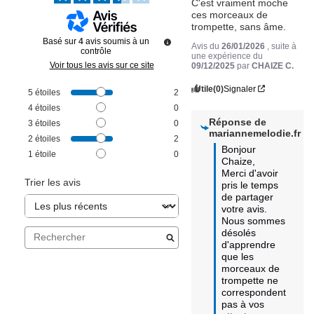
C'est vraiment moche 
ces morceaux de 
trompette, sans âme.
Basé sur
4
avis soumis à un
Avis du
26/01/2026
, suite à
contrôle
une expérience du
Voir tous les avis sur ce site
09/12/2025
par
CHAIZE C.
Utile
(0)
Signaler
5
étoiles
2
4
étoiles
0
Réponse de
3
étoiles
0
mariannemelodie.fr
2
étoiles
2
Bonjour 
1
étoile
0
Chaize,  

Merci d'avoir 
Trier les avis
pris le temps 
de partager 
votre avis. 

Nous sommes 
désolés 
d'apprendre 
que les 
morceaux de 
trompette ne 
correspondent 
pas à vos 