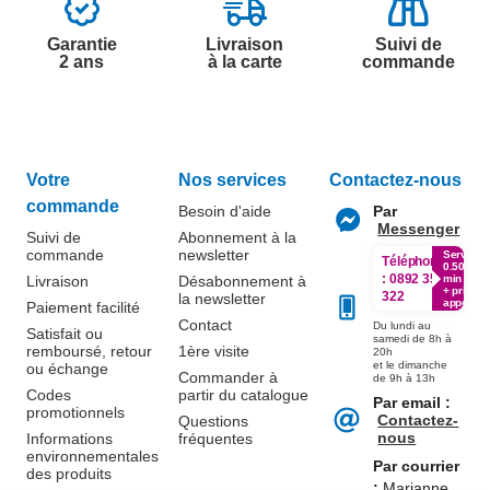
Garantie
Livraison
Suivi de
2 ans
à la carte
commande
Votre
Nos services
Contactez-nous
commande
Besoin d'aide
Par
Messenger
Suivi de
Abonnement à la
commande
newsletter
Service
Téléphone
0.50€ /
:
0892 350
Livraison
Désabonnement à
min
+ prix
322
la newsletter
appel
Paiement facilité
Contact
Du lundi au
Satisfait ou
samedi de 8h à
remboursé, retour
1ère visite
20h
et le dimanche
ou échange
Commander à
de 9h à 13h
Codes
partir du catalogue
Par email :
promotionnels
Contactez-
Questions
nous
Informations
fréquentes
environnementales
Par courrier
des produits
:
Marianne