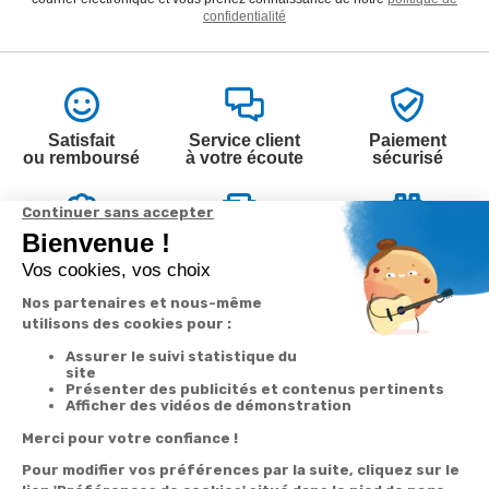
confidentialité
Satisfait
Service client
Paiement
ou remboursé
à votre écoute
sécurisé
Garantie
Livraison
Suivi de
2 ans
à la carte
commande
Votre
Nos services
Contactez-nous
commande
Besoin d'aide
Par
Messenger
Suivi de
Abonnement à la
commande
newsletter
Service
Téléphone
0.50€ /
:
0892 350
Livraison
Désabonnement à
min