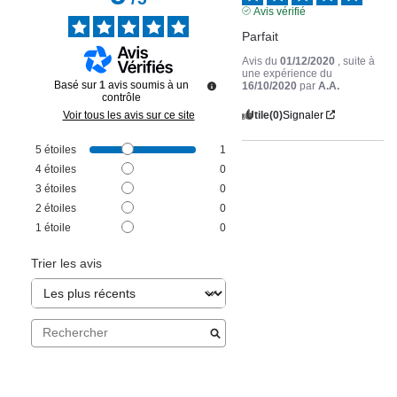
Avis vérifié
Parfait
Avis du
01/12/2020
, suite à
une expérience du
Basé sur
1
avis soumis à un
16/10/2020
par
A.A.
contrôle
Utile
(0)
Signaler
Voir tous les avis sur ce site
5
étoiles
1
4
étoiles
0
3
étoiles
0
2
étoiles
0
1
étoile
0
Trier les avis