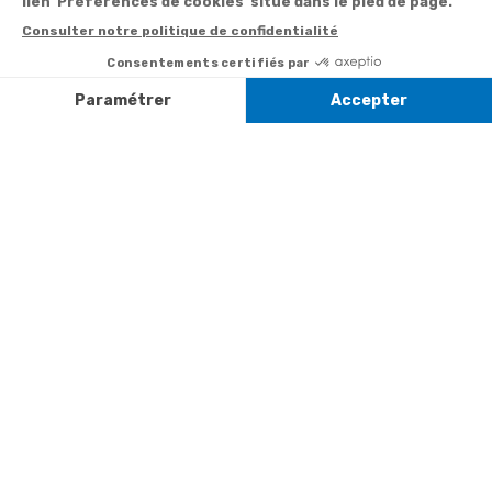
+ prix
322
la newsletter
appel
Paiement facilité
Contact
Du lundi au
Satisfait ou
samedi de 8h à
remboursé, retour
1ère visite
20h
et le dimanche
ou échange
Commander à
de 9h à 13h
Codes
partir du catalogue
Par email :
promotionnels
Contactez-
Questions
nous
Informations
fréquentes
environnementales
Par courrier
des produits
:
Marianne
Mélodie -
59687 LILLE
CEDEX 9
A propos de
Suivez-nous
nous
Partenariats
Avis Clients
Données
Paramétrer
Mentions
Conditions
Access