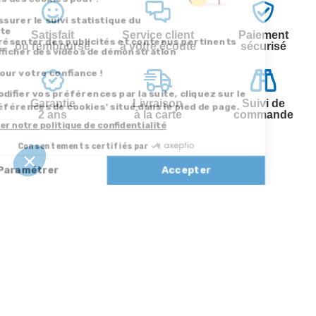
Satisfait
Service client
Paiement
ou remboursé
à votre écoute
sécurisé
Garantie
Livraison
Suivi de
2 ans
à la carte
commande
Votre
Nos services
Contactez-nous
commande
Besoin d'aide
Par
Messenger
Suivi de
Abonnement à la
commande
newsletter
Service
Téléphone
0.50€ /
:
0892 350
Livraison
Désabonnement à
min
+ prix
322
la newsletter
appel
Paiement facilité
Contact
Du lundi au
Satisfait ou
samedi de 8h à
remboursé, retour
1ère visite
20h
et le dimanche
ou échange